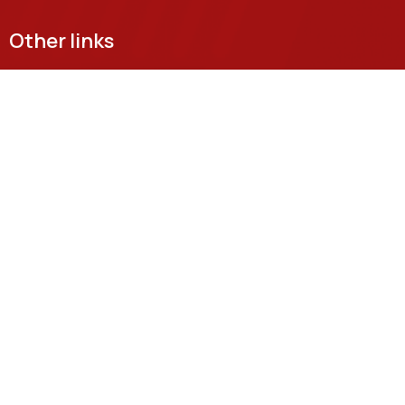
Other links
Headquarters
122 Hoang Quoc Viet, Nghia Do Ward, Hanoi
Grassroots Academy in Ho Chi Minh City
11 Nguyen Dinh Chieu, Sai Gon Ward, Ho Chi Minh City
Email
khcnhtqt@ptit.edu.vn
Training facility in Hanoi
Km10, Nguyen Trai Street, Ha Dong Ward,Hanoi
Training facility in Ho Chi Minh City
Man Thien Street, Tang Nhon Phu Ward, Ho Chi Minh City
Ministry of Science and Technology