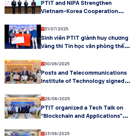
PTIT and NIPA Strengthen
Vietnam–Korea Cooperation
through the Korea–ASEAN Digital
Academy (KADA) Program for AI
31/07/2025
and Digital Workforce
Sinh viên PTIT giành huy chương
Development
Vàng thi Tin học văn phòng thế
giới 2025
30/06/2025
Posts and Telecommunications
Institute of Technology signed
cooperation agreement with
Macquarie University (Australia)
26/06/2025
PTIT organized a Tech Talk on
“Blockchain and Applications”
with international expert on
blockchain technology
23/06/2025