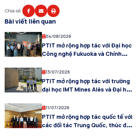
Chia sẻ:
Bài viết liên quan
04/08/2026
PTIT mở rộng hợp tác với Đại học
Công nghệ Fukuoka và Chính
quyền thành phố Fukuoka trong
đào tạo, nghiên cứu và đổi mới
13/07/2026
sáng tạo
PTIT mở rộng hợp tác với trường
đại học IMT Mines Alès và Đại học
Toulon (Pháp) trong lĩnh vực AI,
robot và UAV
11/07/2026
PTIT mở rộng hợp tác quốc tế với
các đối tác Trung Quốc, thúc đẩy
đào tạo và nghiên cứu trong các