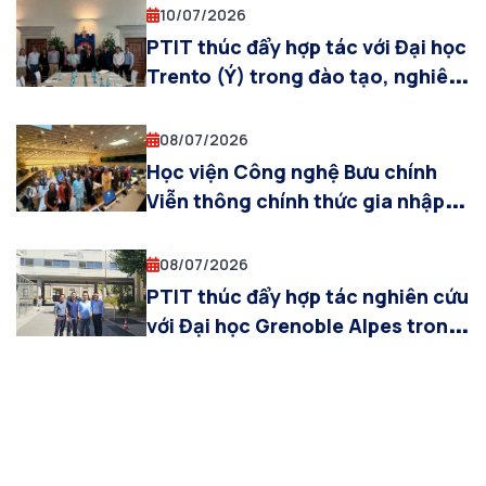
lĩnh vực công nghệ chiến lược
10/07/2026
PTIT thúc đẩy hợp tác với Đại học
Trento (Ý) trong đào tạo, nghiên
cứu AI và đổi mới sáng tạo
08/07/2026
Học viện Công nghệ Bưu chính
Viễn thông chính thức gia nhập
Mạng lưới Phát triển năng lực AI
toàn cầu của Liên Hợp Quốc
08/07/2026
PTIT thúc đẩy hợp tác nghiên cứu
với Đại học Grenoble Alpes trong
lĩnh vực AI và tự động hóa