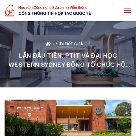
Chi tiết sự kiện
LẦN ĐẦU TIÊN, PTIT VÀ ĐẠI HỌC
WESTERN SYDNEY ĐỒNG TỔ CHỨC HỘI
NGHỊ QUỐC TẾ APCC (ASIA-PACIFIC
CONFERENCE ON COMMUNICATIONS)
TẠI AUSTRALIA