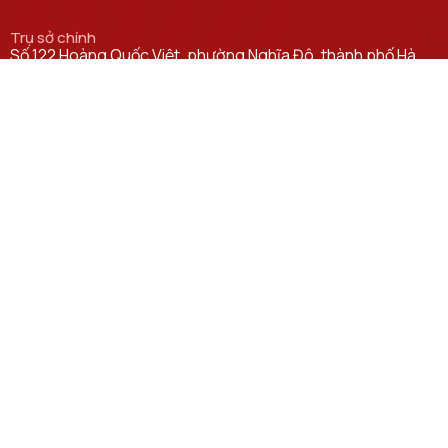
Trụ sở chính
Số 122 Hoàng Quốc Việt, phường Nghĩa Đô, thành phố Hà
Nội.
Học viện cơ sở tại TP. Hồ Chí Minh
Số 11 Nguyễn Đình Chiểu, phường Sài Gòn, Thành phố Hồ
Chí Minh.
Email
khcnhtqt@ptit.edu.vn​
Cơ sở đào tạo tại Hà Nội
Số 96A Trần Phú, phường Hà Đông, thành phố Hà Nội.
Cơ sở đào tạo tại TP Hồ Chí Minh
Số 97 Man Thiện, phường Tăng Nhơn Phú, thành phố Hồ Chí
Minh.